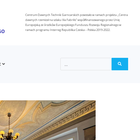
Centrum Dawnych Technik Garncarskich powstało w ramach projektu „Centra
dawnych rzemiosł na szlaku Via Fabrilis” współfinansowanego przez Unię
Europejską ze środków Europejskiego Funduszu Rozwoju Regionalnego w
ramach programu Interreg Republika Czeska – Polska 2019-2022.
t