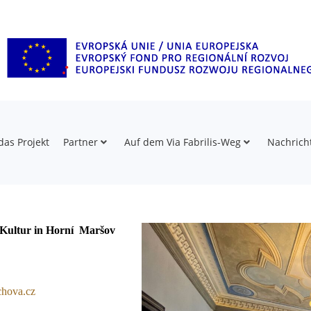
das Projekt
Partner
Auf dem Via Fabrilis-Weg
Nachrich
Kultur in Horní  Maršov
chova.cz