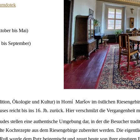
rumdotek
tober bis Mai)
 bis September)
n, Ökologie und Kultur) in Horní  Maršov im östlichen Riesengebirge
es reicht bis ins 16. Jh. zurück. Hier verschmilzt die Vergangenheit m
es stellen eine authentische Umgebung dar, in der die Besucher tradi
te Kochrezepte aus dem Riesengebirge zubereitet werden. Die eigentlich
e Ruß wurde dem Putz beigemischt und zeugt heute von ihrer einstigen 