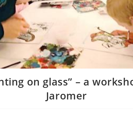
nting on glass” – a worksh
Jaromer