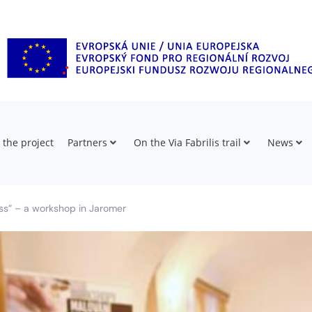
 the project
Partners
On the Via Fabrilis trail
News
ass” – a workshop in Jaromer