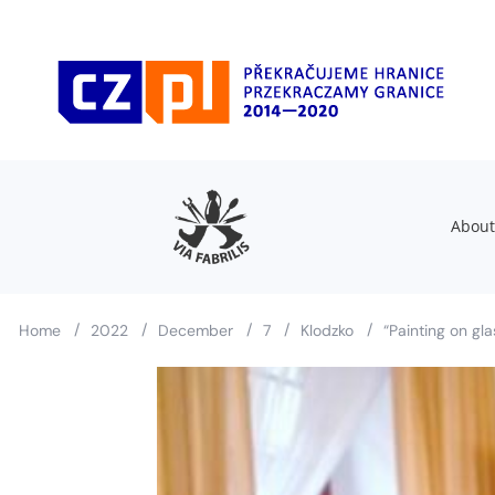
About
/
/
/
/
/
Home
2022
December
7
Klodzko
“Painting on gl