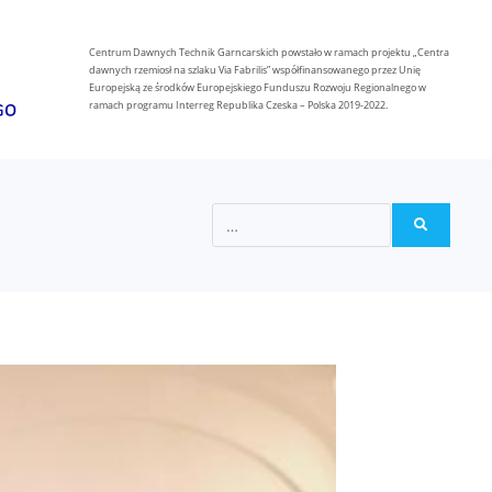
Centrum Dawnych Technik Garncarskich powstało w ramach projektu „Centra
dawnych rzemiosł na szlaku Via Fabrilis” współfinansowanego przez Unię
Europejską ze środków Europejskiego Funduszu Rozwoju Regionalnego w
ramach programu Interreg Republika Czeska – Polska 2019-2022.