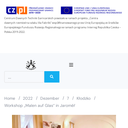
Centrum Dawnych Technik Garncarskich powstało w ramach projektu „Centra
dawnych rzemiosł na szlaku Via Fabrilis” współfinansowanego przez Unię Europejską ze środków
Europejskiego Funduszu Rozwoju Regionalnego w ramach programu Interreg Republika Czeska –
Polska 2019-2022.
Über das Projekt
Partner
/
/
/
/
/
Home
2022
Dezember
7
Kłodzko
Workshop „Malen auf Glas“ in Jaroměř
Auf dem Via Fabrilis-Weg
Nachricht