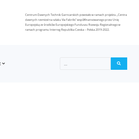
Centrum Dawnych Technik Garncarskich powstało w ramach projektu „Centra
dawnych rzemiosł na szlaku Via Fabrilis” współfinansowanego przez Unię
Europejską ze środków Europejskiego Funduszu Rozwoju Regionalnego w
ramach programu Interreg Republika Czeska – Polska 2019-2022.
t