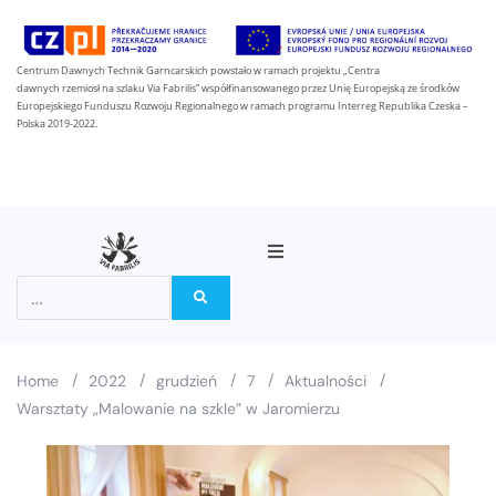
Centrum Dawnych Technik Garncarskich powstało w ramach projektu „Centra
dawnych rzemiosł na szlaku Via Fabrilis” współfinansowanego przez Unię Europejską ze środków
Europejskiego Funduszu Rozwoju Regionalnego w ramach programu Interreg Republika Czeska –
Polska 2019-2022.
O projekcie
Partnerzy
/
/
/
/
/
Home
2022
grudzień
7
Aktualności
Warsztaty „Malowanie na szkle” w Jaromierzu
Na szlaku Via Fabrilis
Aktualności