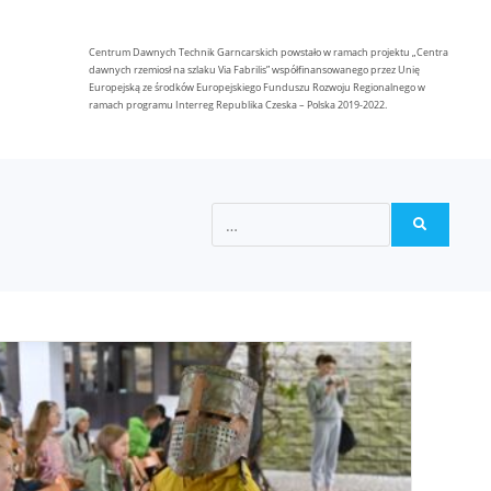
Centrum Dawnych Technik Garncarskich powstało w ramach projektu „Centra
dawnych rzemiosł na szlaku Via Fabrilis” współfinansowanego przez Unię
Europejską ze środków Europejskiego Funduszu Rozwoju Regionalnego w
ramach programu Interreg Republika Czeska – Polska 2019-2022.