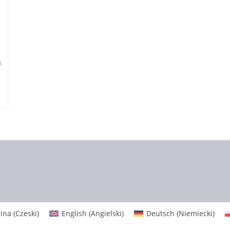
a
a
.
tina
(
Czeski
)
English
(
Angielski
)
Deutsch
(
Niemiecki
)