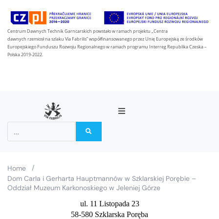
Centrum Dawnych Technik Garncarskich powstało w ramach projektu „Centra
dawnych rzemiosł na szlaku Via Fabrilis” współfinansowanego przez Unię Europejską ze środków
Europejskiego Funduszu Rozwoju Regionalnego w ramach programu Interreg Republika Czeska –
Polska 2019-2022.
O projekcie
Partnerzy
/
Home
Dom Carla i Gerharta Hauptmannów w Szklarskiej Porębie –
Na szlaku Via Fabrilis
Oddział Muzeum Karkonoskiego w Jeleniej Górze
ul. 11 Listopada 23
Aktualności
58-580 Szklarska Poręba