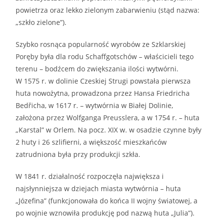
powietrza oraz lekko zielonym zabarwieniu (stąd nazwa:
„szkło zielone”).
Szybko rosnąca popularność wyrobów ze Szklarskiej
Poręby była dla rodu Schaffgotschów – właścicieli tego
terenu – bodźcem do zwiększania ilości wytwórni.
W 1575 r. w dolinie Czeskiej Strugi powstała pierwsza
huta nowożytna, prowadzona przez Hansa Friedricha
Bedřicha, w 1617 r. – wytwórnia w Białej Dolinie,
założona przez Wolfganga Preusslera, a w 1754 r. – huta
„Karstal” w Orlem. Na pocz. XIX w. w osadzie czynne były
2 huty i 26 szlifierni, a większość mieszkańców
zatrudniona była przy produkcji szkła.
W 1841 r. działalność rozpoczęła największa i
najsłynniejsza w dziejach miasta wytwórnia – huta
„Józefina” (funkcjonowała do końca II wojny światowej, a
po wojnie wznowiła produkcję pod nazwą huta „Julia”).