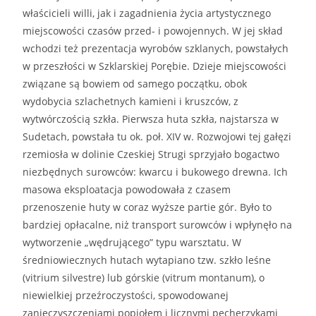
właścicieli willi, jak i zagadnienia życia artystycznego
miejscowości czasów przed- i powojennych. W jej skład
wchodzi też prezentacja wyrobów szklanych, powstałych
w przeszłości w Szklarskiej Porębie. Dzieje miejscowości
związane są bowiem od samego początku, obok
wydobycia szlachetnych kamieni i kruszców, z
wytwórczością szkła. Pierwsza huta szkła, najstarsza w
Sudetach, powstała tu ok. poł. XIV w. Rozwojowi tej gałęzi
rzemiosła w dolinie Czeskiej Strugi sprzyjało bogactwo
niezbędnych surowców: kwarcu i bukowego drewna. Ich
masowa eksploatacja powodowała z czasem
przenoszenie huty w coraz wyższe partie gór. Było to
bardziej opłacalne, niż transport surowców i wpłynęło na
wytworzenie „wędrującego” typu warsztatu. W
średniowiecznych hutach wytapiano tzw. szkło leśne
(vitrium silvestre) lub górskie (vitrum montanum), o
niewielkiej przeźroczystości, spowodowanej
zanieczyszczeniami popiołem i licznymi pęcherzykami