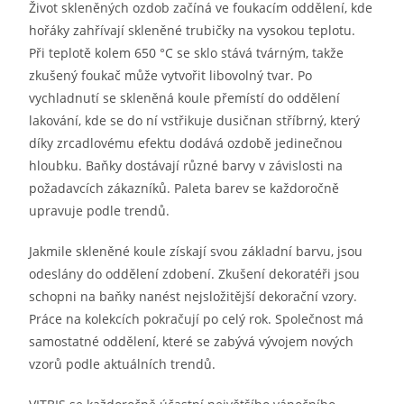
Život skleněných ozdob začíná ve foukacím oddělení, kde
hořáky zahřívají skleněné trubičky na vysokou teplotu.
Při teplotě kolem 650 °C se sklo stává tvárným, takže
zkušený foukač může vytvořit libovolný tvar. Po
vychladnutí se skleněná koule přemístí do oddělení
lakování, kde se do ní vstřikuje dusičnan stříbrný, který
díky zrcadlovému efektu dodává ozdobě jedinečnou
hloubku. Baňky dostávají různé barvy v závislosti na
požadavcích zákazníků. Paleta barev se každoročně
upravuje podle trendů.
Jakmile skleněné koule získají svou základní barvu, jsou
odeslány do oddělení zdobení. Zkušení dekoratéři jsou
schopni na baňky nanést nejsložitější dekorační vzory.
Práce na kolekcích pokračují po celý rok. Společnost má
samostatné oddělení, které se zabývá vývojem nových
vzorů podle aktuálních trendů.