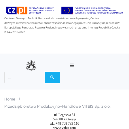
Centrum Dawnych Technik Garncarskich powstało w ramach projektu „Centra
dawnych rzemiosł na szlaku Via Fabrilis” współfinansowanego przez Unię Europejską ze środków
Europejskiego Funduszu Rozwoju Regionalnego w ramach programu Interreg Republika Czeska –
Polska 2019-2022.
O projektu
Partneři
/
Home
Przedsiębiorstwo Produkcyjno-Handlowe VITBIS Sp. z o.o.
Na stezce Via Fabrilis
ul. Legnicka 31
59-500 Złotoryja
tel.: +48 768 783 110
Zprávy
www.vitbis.com