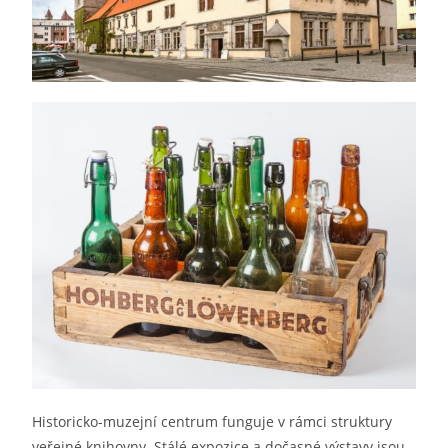
Historicko-muzejní centrum funguje v rámci struktury
veřejné knihovny. Stálé expozice a dočasné výstavy jsou