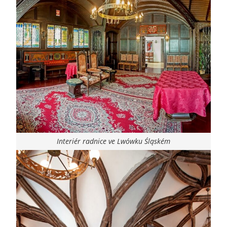
Interiér radnice ve Lwówku Śląském