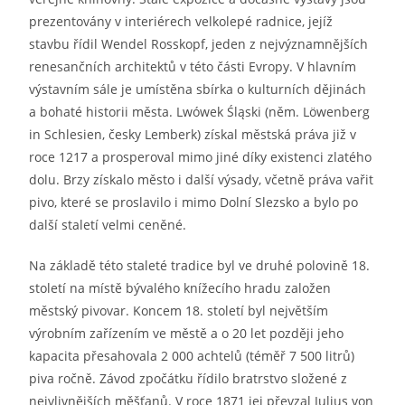
prezentovány v interiérech velkolepé radnice, jejíž
stavbu řídil Wendel Rosskopf, jeden z nejvýznamnějších
renesančních architektů v této části Evropy. V hlavním
výstavním sále je umístěna sbírka o kulturních dějinách
a bohaté historii města. Lwówek Śląski (něm. Löwenberg
in Schlesien, česky Lemberk) získal městská práva již v
roce 1217 a prosperoval mimo jiné díky existenci zlatého
dolu. Brzy získalo město i další výsady, včetně práva vařit
pivo, které se proslavilo i mimo Dolní Slezsko a bylo po
další staletí velmi ceněné.
Na základě této staleté tradice byl ve druhé polovině 18.
století na místě bývalého knížecího hradu založen
městský pivovar. Koncem 18. století byl největším
výrobním zařízením ve městě a o 20 let později jeho
kapacita přesahovala 2 000 achtelů (téměř 7 500 litrů)
piva ročně. Závod zpočátku řídilo bratrstvo složené z
nejvlivnějších měšťanů. V roce 1871 jej převzal Julius von