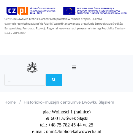
Centrum Dawnych Technik Garncarskich powstało w ramach projektu „Centra
dawnych rzemiosł na szlaku Via Fabrilis” współfinansowanego przez Unię Europejską ze środków
Europejskiego Funduszu Rozwoju Regionalnego w ramach programu Interreg Republika Czeska –
Polska 2019-2022.
O projektu
Partneři
/
Home
Historicko-muzejní centrumve Lwówku Śląském
plac Wolności 1 (radnice)
Na stezce Via Fabrilis
59-600 Lwówek Śląski
tel.: +48 75 782 45 44 w. 25
Zprávy
e-mail: phm@bibliotekalwowecka.pl