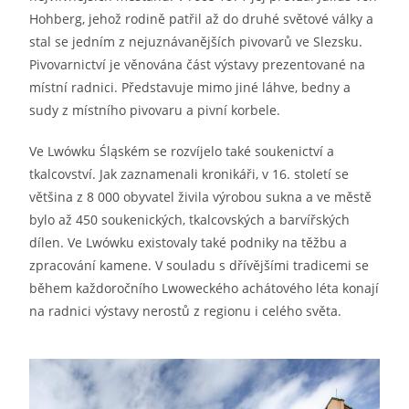
Hohberg, jehož rodině patřil až do druhé světové války a
stal se jedním z nejuznávanějších pivovarů ve Slezsku.
Pivovarnictví je věnována část výstavy prezentované na
místní radnici. Představuje mimo jiné láhve, bedny a
sudy z místního pivovaru a pivní korbele.
Ve Lwówku Śląském se rozvíjelo také soukenictví a
tkalcovství. Jak zaznamenali kronikáři, v 16. století se
většina z 8 000 obyvatel živila výrobou sukna a ve městě
bylo až 450 soukenických, tkalcovských a barvířských
dílen. Ve Lwówku existovaly také podniky na těžbu a
zpracování kamene. V souladu s dřívějšími tradicemi se
během každoročního Lwoweckého achátového léta konají
na radnici výstavy nerostů z regionu i celého světa.