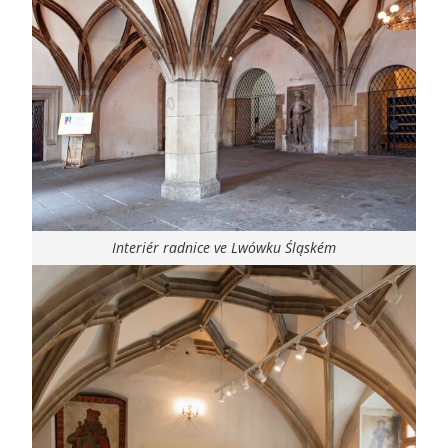
Interiér radnice ve Lwówku Śląském