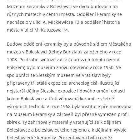
Muzeum keramiky v Bolesławci ve dvou budovách na
různých místech v centru města. Oddělení keramiky se
nacházelo v ulici A. Mickiewicza 13 a oddělení historie
města v ulici M. Kutuzowa 14.
Budova oddělení keramiky byla původně sídlem Městského
muzea v Bolesławci (tehdy Bunzlau), založeného v roce
1908. Po druhé světové válce (a převzetí tohoto území
Polskem) bylo muzeum znovu otevřeno v roce 1950. Ve
spolupráci se Slezským muzeem ve Vratislavi byly
připraveny tři stálé expozice: archeologická, ilustrující
nejstarší dějiny Slezska, expozice lidového umění oblasti
kolem Bolesławce a třetí věnovaná keramice včetně
výrobních technik. V roce 1968 byla instituce přejmenována
na Muzeum keramiky a zároveň byl přesně vymezen profil
sbírek. Ty zahrnovaly materiály vztahující se k dějinám
Bolesławce a bolesławieckého regionu a k dějinám vývoje
bolesławiecké keramiky. Prezentována byla rovněž