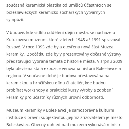
současná keramická plastika od umělců účastnících se
bolesławieckých keramicko-sochařských výtvarných
sympózií.
V budově, kde sídlilo oddělení dějin města, se nacházelo
Kutuzovovo muzeum, které v letech 1945 až 1991 spravovali
Rusové. V roce 1995 zde byla otevřena nová část Muzea
keramiky. Zpočátku zde byly prezentovány dočasné výstavy
představující vybraná témata z historie města. V srpnu 2009
byla otevřena stálá expozice věnovaná historii Bolesławce a
regionu. V současné době je budova přestavována na
keramickou a hrnčířskou dílnu či ateliér, kde budou
probíhat workshopy a praktické kurzy výroby a zdobení
keramiky pro účastníky různých úrovní odbornosti.
Muzeum keramiky v Bolesławci je samosprávná kulturní
instituce s právní subjektivitou, jejímž zřizovatelem je město
Bolesławiec. Obecný dohled nad muzeem vykonává ministr