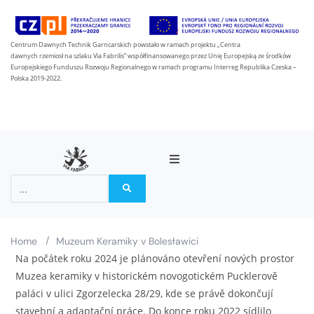
Centrum Dawnych Technik Garncarskich powstało w ramach projektu „Centra
dawnych rzemiosł na szlaku Via Fabrilis” współfinansowanego przez Unię Europejską ze środków
Europejskiego Funduszu Rozwoju Regionalnego w ramach programu Interreg Republika Czeska –
Polska 2019-2022.
O projektu
Partneři
/
Home
Muzeum Keramiky v Bolesławici
Na počátek roku 2024 je plánováno otevření nových prostor
Na stezce Via Fabrilis
Muzea keramiky v historickém novogotickém Pucklerově
paláci v ulici Zgorzelecka 28/29, kde se právě dokončují
Zprávy
stavební a adaptační práce. Do konce roku 2022 sídlilo