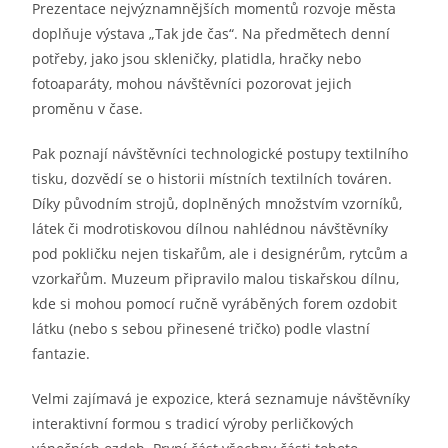
Prezentace nejvýznamnějších momentů rozvoje města
doplňuje výstava „Tak jde čas“. Na předmětech denní
potřeby, jako jsou skleničky, platidla, hračky nebo
fotoaparáty, mohou návštěvníci pozorovat jejich
proměnu v čase.
Pak poznají návštěvníci technologické postupy textilního
tisku, dozvědí se o historii místních textilních továren.
Díky původním strojů, doplněných množstvím vzorníků,
látek či modrotiskovou dílnou nahlédnou návštěvníky
pod pokličku nejen tiskařům, ale i designérům, rytcům a
vzorkařům. Muzeum připravilo malou tiskařskou dílnu,
kde si mohou pomocí ručně vyráběných forem ozdobit
látku (nebo s sebou přinesené tričko) podle vlastní
fantazie.
Velmi zajímavá je expozice, která seznamuje návštěvníky
interaktivní formou s tradicí výroby perličkových