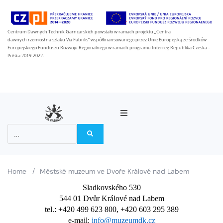
Centrum Dawnych Technik Garncarskich powstało w ramach projektu „Centra
dawnych rzemiosł na szlaku Via Fabrilis” współfinansowanego przez Unię Europejską ze środków
Europejskiego Funduszu Rozwoju Regionalnego w ramach programu Interreg Republika Czeska –
Polska 2019-2022.
O projektu
Partneři
/
Home
Městské muzeum ve Dvoře Králové nad Labem
Sladkovského 530
Na stezce Via Fabrilis
544 01 Dvůr Králové nad Labem
tel.: +420 499 623 800, +420 603 295 389
Zprávy
e-mail: 
info@muzeumdk.cz