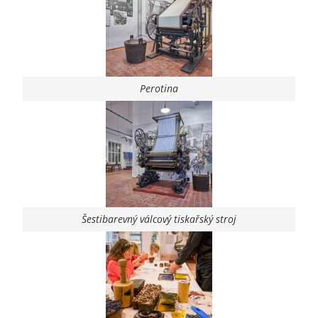
Perotina
Šestibarevný válcový tiskařský stroj