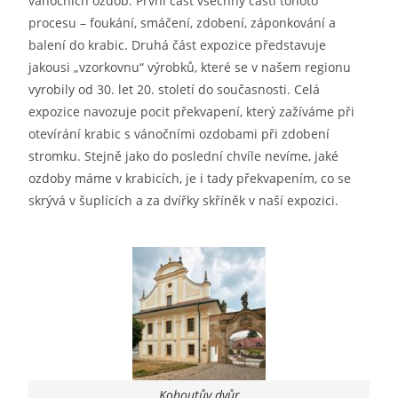
vánočních ozdob. První část všechny části tohoto
procesu – foukání, smáčení, zdobení, záponkování a
balení do krabic. Druhá část expozice představuje
jakousi „vzorkovnu“ výrobků, které se v našem regionu
vyrobily od 30. let 20. století do současnosti. Celá
expozice navozuje pocit překvapení, který zažíváme při
otevírání krabic s vánočními ozdobami při zdobení
stromku. Stejně jako do poslední chvíle nevíme, jaké
ozdoby máme v krabicích, je i tady překvapením, co se
skrývá v šuplících a za dvířky skříněk v naší expozici.
Kohoutův dvůr