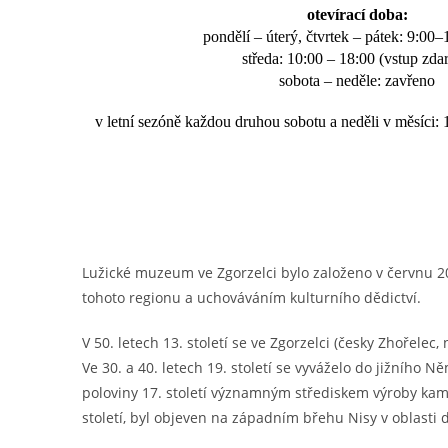
otevírací doba
:
pondělí – úterý, čtvrtek – pátek: 9:00
středa: 10:00 – 18:00 (vstup zda
sobota – neděle: zavřeno
v letní sezóně každou druhou sobotu a neděli v měsíci:
Lužické muzeum ve Zgorzelci bylo založeno v červnu 20
tohoto regionu a uchováváním kulturního dědictví.
V 50. letech 13. století se ve Zgorzelci (česky Zhořele
Ve 30. a 40. letech 19. století se vyváželo do jižního N
poloviny 17. století významným střediskem výroby kame
století, byl objeven na západním břehu Nisy v oblasti 