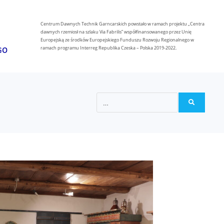
Centrum Dawnych Technik Garncarskich powstało w ramach projektu „Centra
dawnych rzemiosł na szlaku Via Fabrilis” współfinansowanego przez Unię
Europejską ze środków Europejskiego Funduszu Rozwoju Regionalnego w
ramach programu Interreg Republika Czeska – Polska 2019-2022.