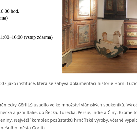
–16:00 hod.
rma)
 11:00–16:00 (vstup zdarma)
07 jako instituce, která se zabývá dokumentací historie Horní Luži
c, německy Görlitz) usadilo velké množství vlámských soukeníků. Výr
ěmecka a jižní Itálie, do Řecka, Turecka, Persie, Indie a Číny. Kromě 
niny. Největší komplex pozůstatků hrnčířské výroby, včetně vypalo
dnešního města Görlitz.