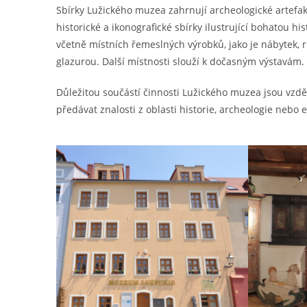
Sbírky Lužického muzea zahrnují archeologické artefakt
historické a ikonografické sbírky ilustrující bohatou h
včetně místních řemeslných výrobků, jako je nábytek,
glazurou. Další místnosti slouží k dočasným výstavám.
Důležitou součástí činnosti Lužického muzea jsou vzd
předávat znalosti z oblasti historie, archeologie nebo e