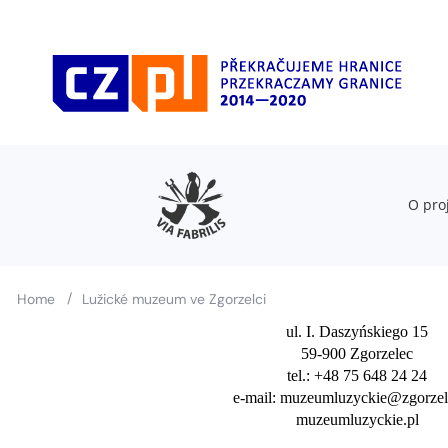
O pro
/
Home
Lužické muzeum ve Zgorzelci
ul. I. Daszyńskiego 15
59-900 Zgorzelec
tel.: +48 75 648 24 24
e-mail: muzeumluzyckie@zgorzel
muzeumluzyckie.pl