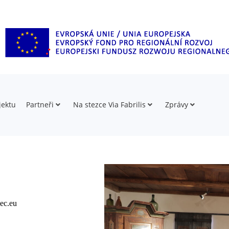
jektu
Partneři
Na stezce Via Fabrilis
Zprávy
ec.eu