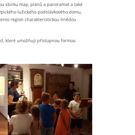
ckou sbírku map, plánů a panoramat a také
u typického lužického podstávkového domu,
tento region charakteristickou hnědou
dež, které umožňují přístupnou formou