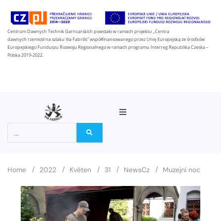
Centrum Dawnych Technik Garncarskich powstało w ramach projektu „Centra
dawnych rzemiosł na szlaku Via Fabrilis” współfinansowanego przez Unię Europejską ze środków
Europejskiego Funduszu Rozwoju Regionalnego w ramach programu Interreg Republika Czeska –
Polska 2019-2022.
O projektu
Partneři
/
/
/
/
/
Home
2022
Květen
31
NewsCz
Muzejní noc
Na stezce Via Fabrilis
Zprávy