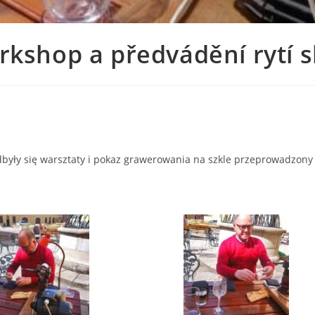
kshop a předvádění rytí 
były się warsztaty i pokaz grawerowania na szkle przeprowadzony