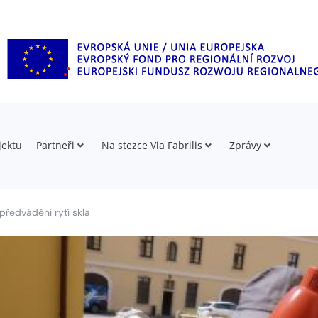
jektu
Partneři
Na stezce Via Fabrilis
Zprávy
předvádění rytí skla