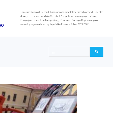
Centrum Dawnych Technik Garncarskich powstało w ramach projektu „Centra
dawnych rzemiosł na szlaku Via Fabrilis” współfinansowanego przez Unię
Europejską ze środków Europejskiego Funduszu Rozwoju Regionalnego w
ramach programu Interreg Republika Czeska – Polska 2019-2022.