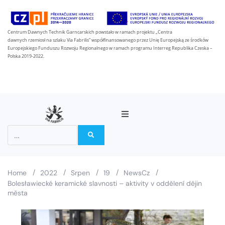
Centrum Dawnych Technik Garncarskich powstało w ramach projektu „Centra
dawnych rzemiosł na szlaku Via Fabrilis” współfinansowanego przez Unię Europejską ze środków
Europejskiego Funduszu Rozwoju Regionalnego w ramach programu Interreg Republika Czeska –
Polska 2019-2022.
O projektu
Partneři
/
/
/
/
/
Home
2022
Srpen
19
NewsCz
Bolesławiecké keramické slavnosti – aktivity v oddělení dějin
Na stezce Via Fabrilis
města
Zprávy