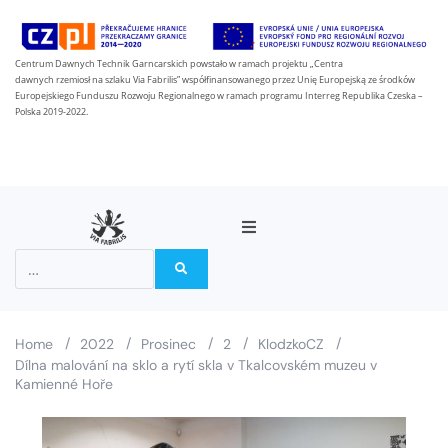
Centrum Dawnych Technik Garncarskich powstało w ramach projektu „Centra
dawnych rzemiosł na szlaku Via Fabrilis” współfinansowanego przez Unię Europejską ze środków
Europejskiego Funduszu Rozwoju Regionalnego w ramach programu Interreg Republika Czeska –
Polska 2019-2022.
O projektu
Partneři
/
/
/
/
/
Home
2022
Prosinec
2
KlodzkoCZ
Dílna malování na sklo a rytí skla v Tkalcovském muzeu v
Na stezce Via Fabrilis
Kamienné Hoře
Zprávy